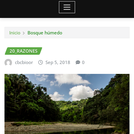
Inicio
Bosque húmedo
20_RAZONES
cbcbioor
Sep 5, 2018
0