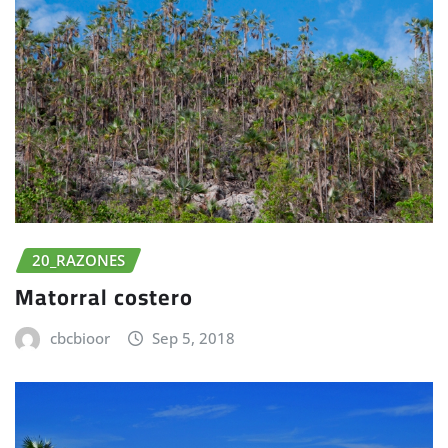
20_RAZONES
Matorral costero
cbcbioor
Sep 5, 2018