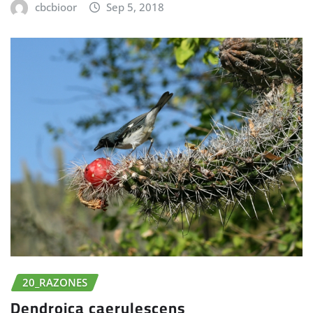
cbcbioor
Sep 5, 2018
20_RAZONES
Dendroica caerulescens