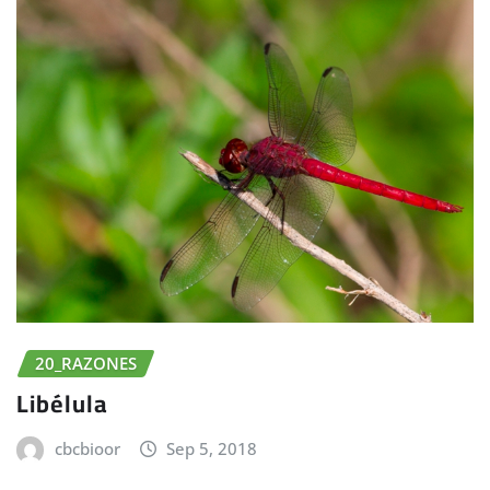
20_RAZONES
Libélula
cbcbioor
Sep 5, 2018