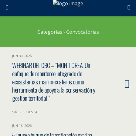
Categorías ›
Convocatorias
JUN 30, 2026
WEBINAR DEL CBC – “MONITOREA: Un
enfoque de monitoreo integrado de
ecosistemas marino-costeros como
herramienta de apoyo a la conservación y
gestión territorial ”
SIN RESPUESTA
JUN 16, 2026
¡El nuevo buque de investigación marina